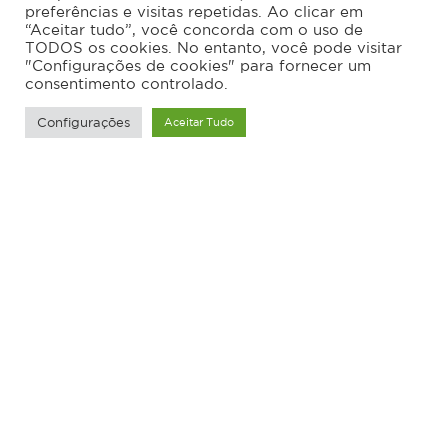
preferências e visitas repetidas. Ao clicar em
“Aceitar tudo”, você concorda com o uso de
TODOS os cookies. No entanto, você pode visitar
"Configurações de cookies" para fornecer um
consentimento controlado.
Configurações
Aceitar Tudo
Prado
Projeto arquitetônico Master Plan de uma área
de aproximadamente 50.000,00 metros
quadrados, contemplando edifícios
residenciais, comerciais, supermercado e
shopping center.