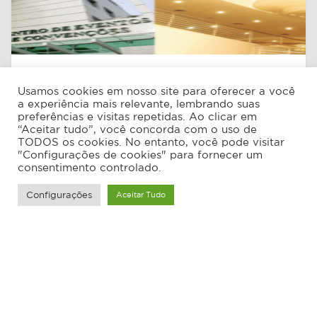
Bourbon Joinville
Usamos cookies em nosso site para oferecer a você
Hotel Bourbon, localizado em Joiville
a experiência mais relevante, lembrando suas
preferências e visitas repetidas. Ao clicar em
“Aceitar tudo”, você concorda com o uso de
Leia Mais
TODOS os cookies. No entanto, você pode visitar
"Configurações de cookies" para fornecer um
consentimento controlado.
Configurações
Aceitar Tudo
© 2026 Doria Arquitetos - Todos os direitos reservados