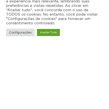
a experiência mais relevante, lembrando suas
preferências e visitas repetidas. Ao clicar em
“Aceitar tudo”, você concorda com o uso de
TODOS os cookies. No entanto, você pode visitar
"Configurações de cookies" para fornecer um
consentimento controlado.
Configurações
Aceitar Tudo
Taquaras
Taquaras, homeclub localizado em Balneário
Camboriu.
Localização
Balneário Camboriu/ SC